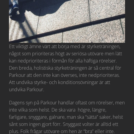
Ett viktigt ämne värt att börja med är styrketräningen,
något som prioriteras högt av seriösa utövare men lätt
kan nedprioriteras i förmån för alla häftiga rörelser.
Den breda, holistiska styrketräningen är så central för
Parkour att den inte kan överses, inte nedprioriteras.
Att undvika styrke- och konditionsövningar är att
undvika Parkour.
Dagens syn på Parkour handlar oftast om rörelser, men
inte vilka som helst. De ska vara högre, längre,
farligare, snyggare, galnare, man ska “sätta” saker, helst
sånt som ingen gjort förr. Snyggast volter är alltid ett
plus. Folk frågar utövare om hen är “bra” eller inte.