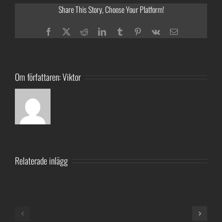
Share This Story, Choose Your Platform!
Facebook
Twitter
Reddit
LinkedIn
Tumblr
Pinterest
Vk
E-
post
Om författaren:
Viktor
Relaterade inlägg