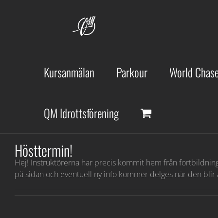
Fortsätt
till
innehållet
Kursanmälan
Parkour
World Chase
QM Idrottsförening
Hösttermin!
Hej! Instruktörerna har precis kommit hem från fortbildni
på sidan och eventuell ny info kommer delges när den blir a