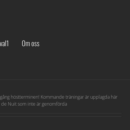
val1
Om oss
a igång höstterminen! Kommande träningar är upplagda här
ur de Nuit som inte är genomförda