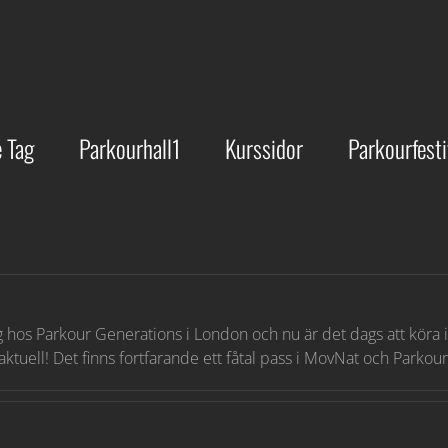
 Tag
Parkourhall1
Kurssidor
Parkourfesti
ng hos Parkour Generations i London och nu är det dags att kör
ktuell! Det finns fortfarande ett fåtal pass i MovNat och Parko