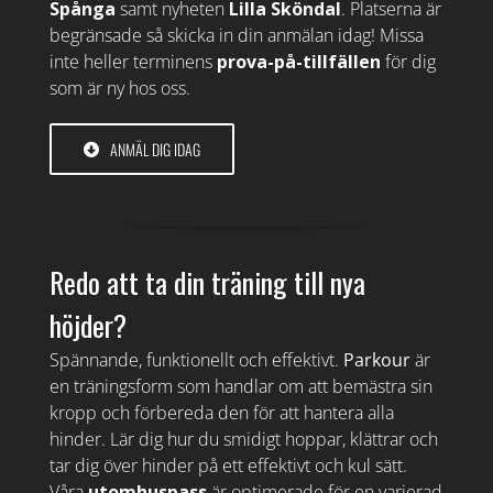
Spånga
samt nyheten
Lilla Sköndal
. Platserna är
begränsade så skicka in din anmälan idag! Missa
inte heller terminens
prova-på-tillfällen
för dig
som är ny hos oss.
ANMÄL DIG IDAG
Redo att ta din träning till nya
höjder?
Spännande, funktionellt och effektivt.
Parkour
är
en träningsform som handlar om att bemästra sin
kropp och förbereda den för att hantera alla
hinder. Lär dig hur du smidigt hoppar, klättrar och
tar dig över hinder på ett effektivt och kul sätt.
Våra
utomhuspass
är optimerade för en varierad