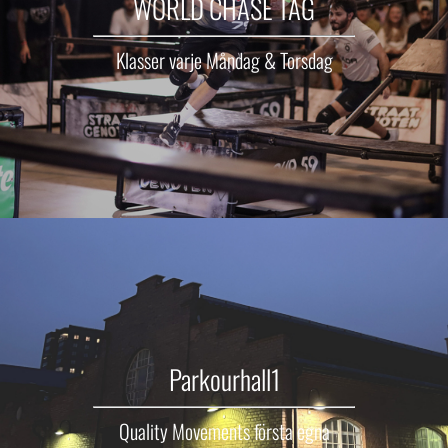
WORLD CHASE TAG
Klasser varje Måndag & Torsdag
Parkourhall1
Quality Movements första egna