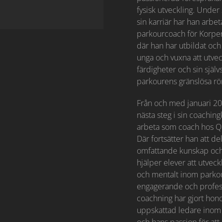
fysisk utveckling. Under
sin karriär har han arbe
parkourcoach för Korpen
där han har utbildat och
unga och vuxna att utvec
färdigheter och sin sjä
parkourens gränslösa rör
Från och med januari 20
nästa steg i sin coaching
arbeta som coach hos Q
Där fortsätter han att de
omfattande kunskap och
hjälper elever att utvec
och mentalt inom parko
engagerande och profes
coachning har gjort hono
uppskattad ledare inom 
och hans passion för att