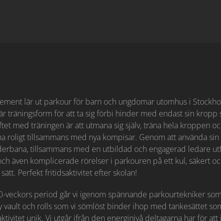
ement lär ut parkour för barn och ungdomar utomhus i Stockho
är träningsform för att ta sig förbi hinder med endast sin kropp
tet med träningen är att utmana sig själv, träna hela kroppen o
 ha roligt tillsammans med nya kompisar. Genom att använda sin
erbana, tillsammans med en utbildad och engagerad ledare utf
ch även komplicerade rörelser i parkouren på ett kul, säkert o
sätt. Perfekt fritidsaktivitet efter skolan!
-veckors period går vi igenom spännande parkourtekniker som
zy vault och rolls som vi sömlöst binder ihop med tankesättet s
aktivitet unik. Vi utgår ifrån den
energinivå deltagarna har för att