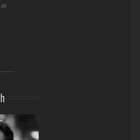
att
ch