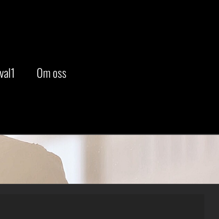
val1
Om oss