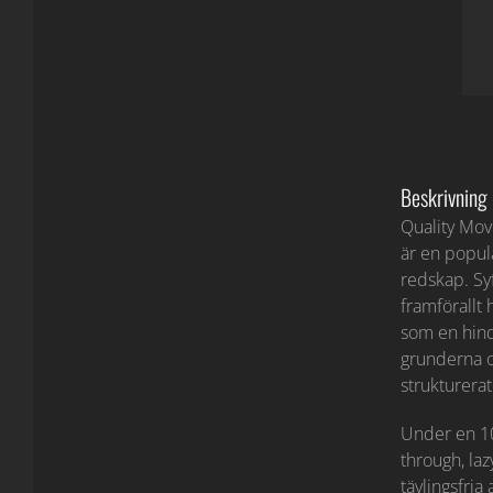
Beskrivning
Quality Mov
är en popul
redskap. Syf
framförallt
som en hind
grunderna o
strukturerat 
Under en 10
through, la
tävlingsfria 