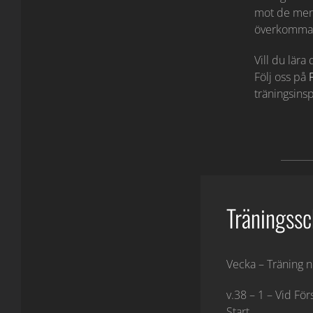
mot de mer 
överkomma 
Vill du lär
Följ oss på
träningsinsp
Träningss
Vecka – Träning nr
v.38 – 1 – Vid För
Start