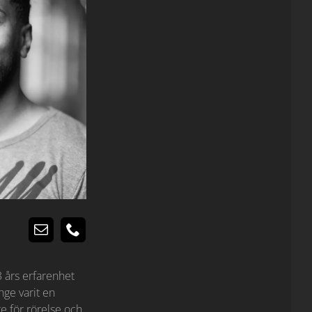
 års erfarenhet
nge varit en
e för rörelse och