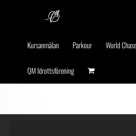
Fortsätt
till
innehållet
Kursanmälan
Parkour
World Chase
QM Idrottsförening