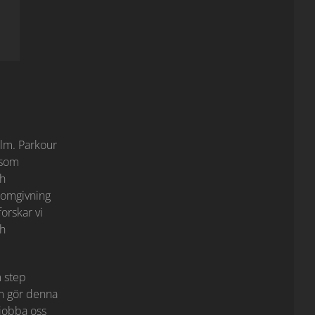
lm. Parkour
 som
ch
 omgivning
orskar vi
ch
 step
om gör denna
 jobba oss