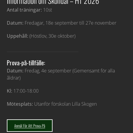
Information om Sköndal – HT 2026
Antal träningar:
10st
Datum:
Fredagar, 18e september till 27e november
Uppehåll:
(Höstlov, 30e oktober)
Prova-på-tillfälle:
Datum:
Fredag, 4e september
(Gemensamt för alla
åldrar)
Kl:
17:00-18:00
Mötesplats:
Utanför förskolan Lilla Skogen
Anmäl För Att Prova-På