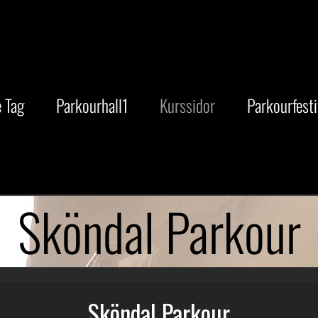
 Tag
Parkourhall1
Kurssidor
Parkourfesti
Sköndal Parkour
Sköndal Parkour