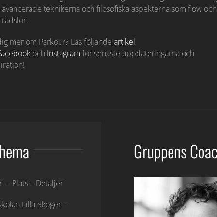
avancerade teknikerna och filosofiska aspekterna som flow och 
rädslor.
a dig mer om Parkour? Läs följande
artikel
Facebook
och
Instagram
för senaste uppdateringarna och
iration!
chema
Gruppens Coa
. – Plats – Detaljer
skolan Lilla Skogen –