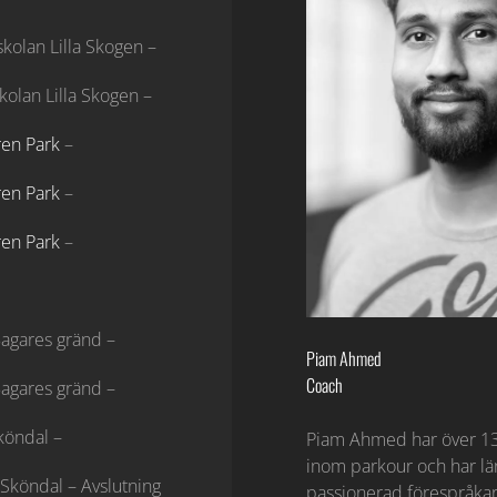
skolan Lilla Skogen –
kolan Lilla Skogen –
ren Park
–
ren Park
–
ren Park
–
Bagares gränd –
Piam Ahmed
Coach
Bagares gränd –
Sköndal –
Piam Ahmed har över 13
inom parkour och har lä
 Sköndal – Avslutning
passionerad förespråkar