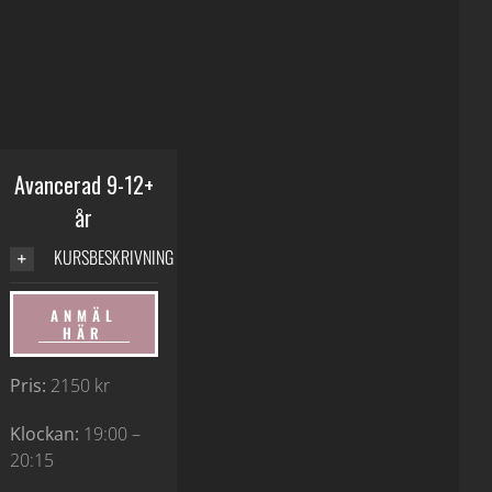
Avancerad 9-12+
år
KURSBESKRIVNING
ANMÄL
HÄR
Pris:
2150 kr
Klockan:
19:00 –
20:15