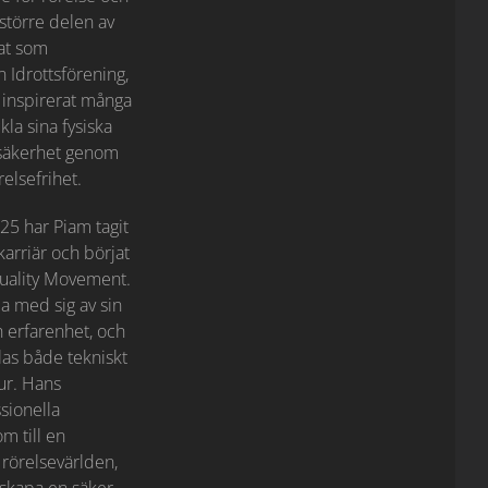
 större delen av
tat som
 Idrottsförening,
 inspirerat många
kla sina fysiska
lvsäkerhet genom
elsefrihet.
25 har Piam tagit
karriär och börjat
uality Movement.
la med sig av sin
 erfarenhet, och
klas både tekniskt
ur. Hans
sionella
m till en
rörelsevärlden,
 skapa en säker