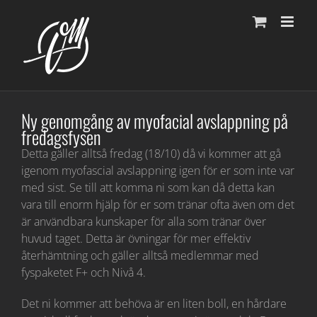
Fortsätt
till
innehållet
Ny genomgång av myofacial avslappning på
fredagsfysen
Detta gäller alltså fredag (18/10) då vi kommer att gå
igenom myofascial avslappning igen för er som inte var
med sist. Se till att komma ni som kan då detta kan
vara till enorm hjälp för er som tränar ofta även om det
är användbara kunskaper för alla som tränar över
huvud taget. Detta är övningar för mer effektiv
återhämtning och gäller alltså medlemmar med
fyspaketet F+ och Nivå 4.
Det ni kommer att behöva är en liten boll, en hårdare