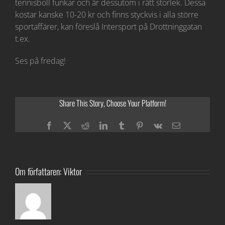
tennisboll funkar och är dessutom i rätt storlek. Dessa
kostar kanske 10-20 kr och finns styckvis i alla större
sportaffärer, kan föreslå Intersport på Drottninggatan
t.ex.
Ses på fredag!
Share This Story, Choose Your Platform!
Facebook
Twitter
Reddit
LinkedIn
Tumblr
Pinterest
Vk
E-
post
Om författaren:
Viktor