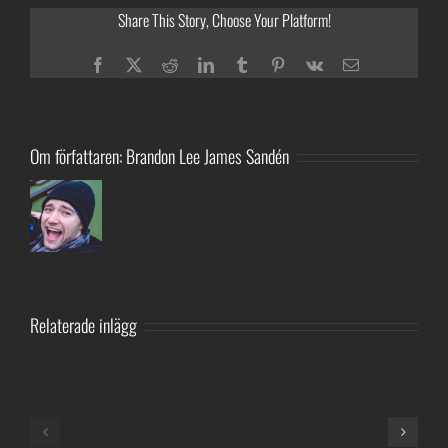
Share This Story, Choose Your Platform!
Facebook
Twitter
Reddit
LinkedIn
Tumblr
Pinterest
Vk
E-
post
Om författaren:
Brandon Lee James Sandén
Relaterade inlägg