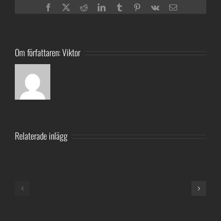
Facebook
Twitter
Reddit
LinkedIn
Tumblr
Pinterest
Vk
E-
post
Om författaren:
Viktor
Relaterade inlägg