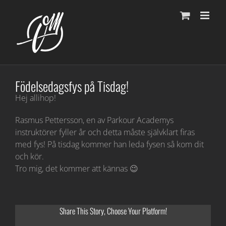
Fortsätt
till
innehållet
Födelsedagsfys på Tisdag!
Hej allihop!
Rasmus Pettersson, en av Parkour Academys
instruktörer fyller år och detta måste självklart firas
med fys! På tisdag kommer han leda fysen så kom dit
och kör.
Tro mig, det kommer att kännas 😉
Share This Story, Choose Your Platform!