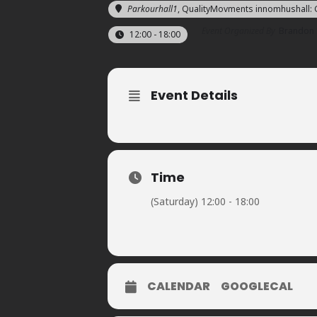
Parkourhall1
, QualityMovments innomhushall: G
Event Organized By
Brandon
12:00 - 18:00
Event Details
Time
(Saturday) 12:00 - 18:00
CALENDAR
GOOGLECAL