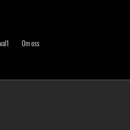
val1
Om oss