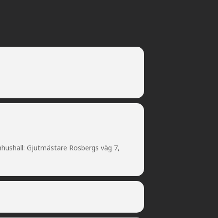
ushall: Gjutmästare Rosbergs väg 7,