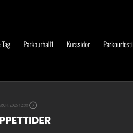
 Tag
Parkourhall1
Kurssidor
Parkourfesti
RCH, 2026 12:00
PPETTIDER