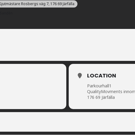
jutmästare Rosbergs väg 7, 176 69 Järfälla
 Sandén
LOCATION
Parkourhall1
QualityMovments innomh
176 69 Järfälla