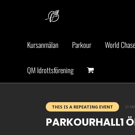
Fortsätt
till
innehållet
Kursanmälan
Parkour
World Chase
QM Idrottsförening
THIS IS A REPEATING EVENT
21 MA
PARKOURHALL1 Ö