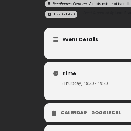
Bandhagens Centrum
, Vi möts mittemot tunne
Event Organized By
Leon Bra
18:20 - 19:20
Event Details
Time
(Thursday) 18:20 - 19:20
CALENDAR
GOOGLECAL