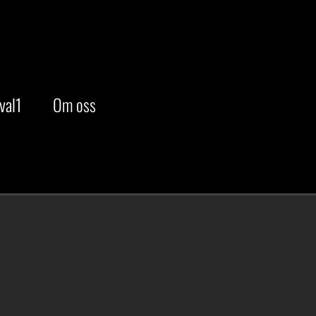
val1
Om oss