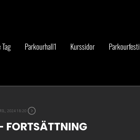
 Tag
Parkourhall1
Kurssidor
Parkourfesti
RIL, 2024 18:20
 - FORTSÄTTNING