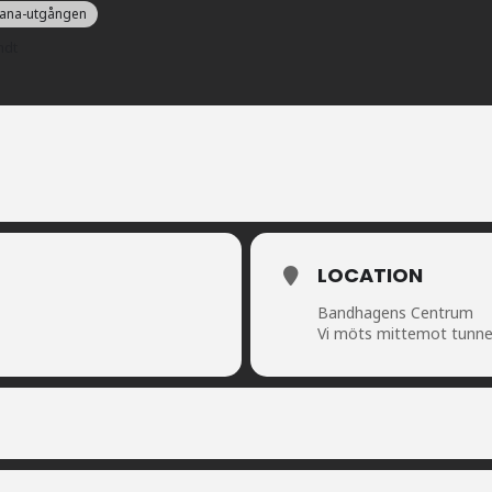
lbana-utgången
ndt
LOCATION
Bandhagens Centrum
Vi möts mittemot tunn