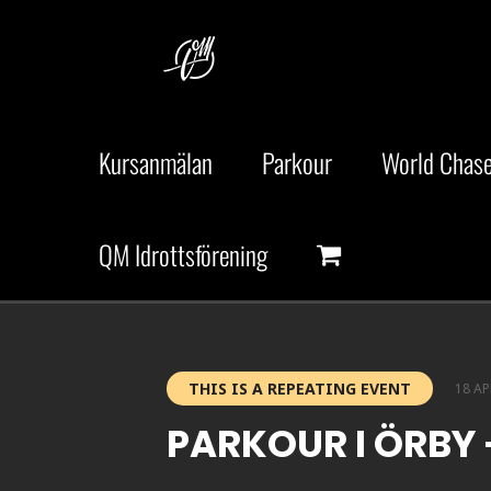
Fortsätt
till
innehållet
Kursanmälan
Parkour
World Chase
QM Idrottsförening
THIS IS A REPEATING EVENT
18 AP
PARKOUR I ÖRBY