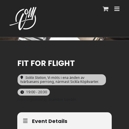
Fortsätt
till
innehållet
FIT FOR FLIGHT
Sickla Station
, Vi möts i ena änden av
tvärbanans perrong, närmast Sickla Köpkvarter.
19:00 - 20:30
Event Organized By
Brandon Sandén
Event Details