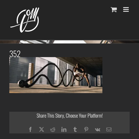
Fortsätt
till
innehållet
352
Share This Story, Choose Your Platform!
Facebook
Twitter
Reddit
LinkedIn
Tumblr
Pinterest
Vk
E-
post