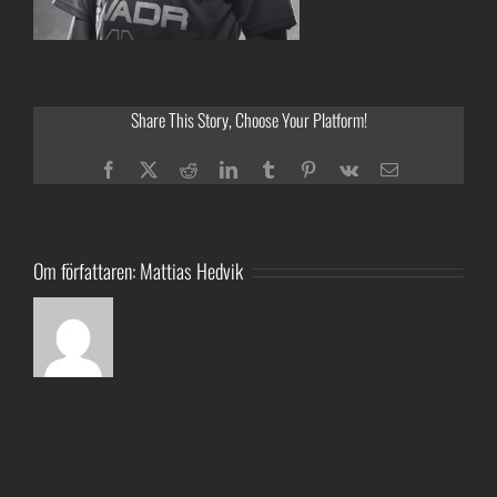
Share This Story, Choose Your Platform!
Facebook
Twitter
Reddit
LinkedIn
Tumblr
Pinterest
Vk
E-
post
Om författaren:
Mattias Hedvik