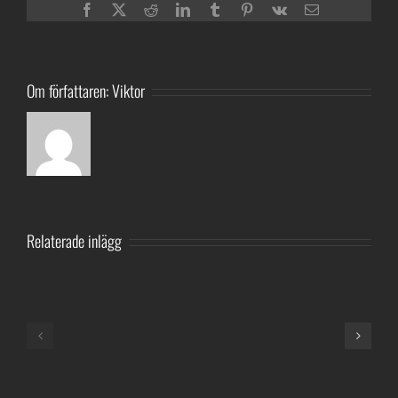
Facebook
Twitter
Reddit
LinkedIn
Tumblr
Pinterest
Vk
E-
post
Om författaren:
Viktor
Relaterade inlägg