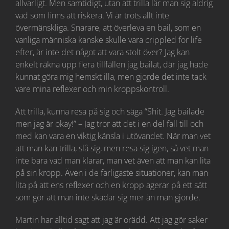
allvarligt. Men samtidigt, utan att trilla lär man sig aldrig
vad som finns att riskera. Vi är trots allt inte
övermänskliga. Snarare, att överleva en bail, som en
vanliga människa kanske skulle vara crippled for life
efter, är inte det något att vara stolt över? Jag kan
enkelt räkna upp flera tillfällen jag bailat, där jag hade
kunnat göra mig hemskt illa, men gjorde det inte tack
vare mina reflexer och min kroppskontroll.
Att trilla, kunna resa på sig och säga “Shit. Jag bailade
men jag är okay!” – Jag tror att det i en del fall till och
med kan vara en viktig känsla i utövandet. När man vet
att man kan trilla, slå sig, men resa sig igen, så vet man
inte bara vad man klarar, man vet även att man kan lita
på sin kropp. Även i de farligaste situationer, kan man
lita på att ens reflexer och en kropp agerar på ett sätt
som gör att man inte skadar sig mer än man gjorde.
Martin har alltid sagt att jag är orädd. Att jag gör saker