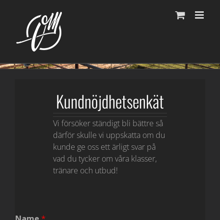
Fortsätt
till
innehållet
Kundnöjdhetsenkät
Vi försöker ständigt bli bättre så
därför skulle vi uppskatta om du
kunde ge oss ett ärligt svar på
vad du tycker om våra klasser,
tränare och utbud!
Name
*