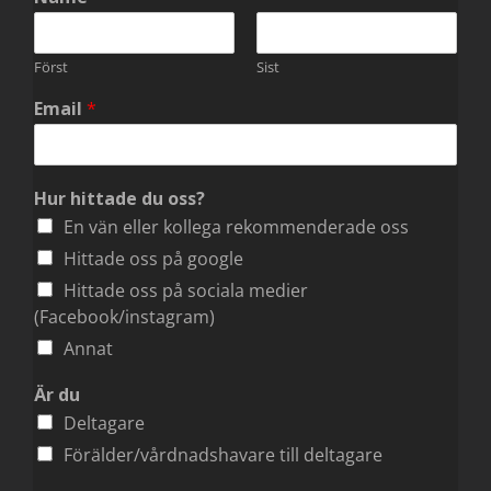
Först
Sist
Email
*
Hur hittade du oss?
En vän eller kollega rekommenderade oss
Hittade oss på google
Hittade oss på sociala medier
(Facebook/instagram)
Annat
Är du
Deltagare
Förälder/vårdnadshavare till deltagare