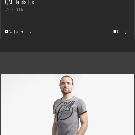
QM Hands tee
299.00
kr
Välj alternativ
Detaljer