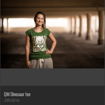
QM Dinosaur tee
299.00
kr