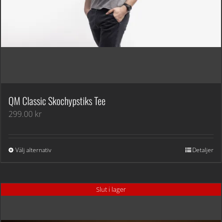
QM Classic Skochypstiks Tee
299.00
kr
Välj alternativ
Detaljer
Slut i lager