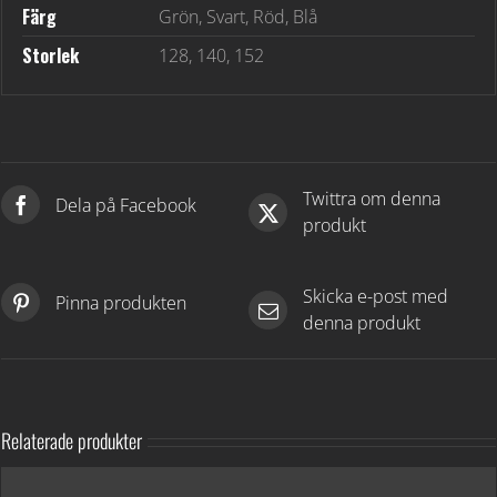
Färg
Grön, Svart, Röd, Blå
Storlek
128, 140, 152
Twittra om denna
Dela på Facebook
produkt
Skicka e-post med
Pinna produkten
denna produkt
Relaterade produkter