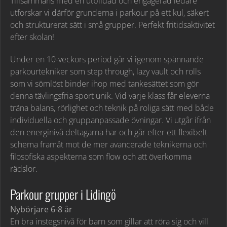
Tillsammans med en utbildad och engagerad ledare
utforskar vi därför grunderna i parkour på ett kul, säkert
och strukturerat sätt i små grupper. Perfekt fritidsaktivitet
efter skolan!
Under en 10-veckors period går vi igenom spännande
parkourtekniker som step through, lazy vault och rolls
som vi sömlöst binder ihop med tankesättet som gör
denna tävlingsfria sport unik. Vid varje klass får eleverna
träna balans, rörlighet och teknik på roliga sätt med både
individuella och gruppanpassade övningar. Vi utgår ifrån
den
energinivå deltagarna har och går efter ett flexibelt
schema framåt mot de mer avancerade teknikerna och
filosofiska aspekterna som flow och att överkomma
rädslor.
Parkour grupper i Lidingö
Nybörjare 6-8 år
En bra instegsnivå för barn som gillar att röra sig och vill