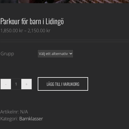
Parkour för barn i Lidingö
Prisintervall:
1,850.00
kr
–
2,150.00
kr
1,850.00 kr
till
2,150.00 kr
Grupp
LÄGG TILL I VARUKORG
Parkour
för
barn
i
Artikelnr:
N/A
Lidingö
Kategori:
Barnklasser
mängd