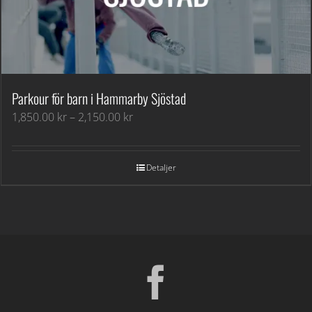
Parkour för barn i Hammarby Sjöstad
Prisintervall:
1,850.00
kr
–
2,150.00
kr
1,850.00 kr
till
2,150.00 kr
Detaljer