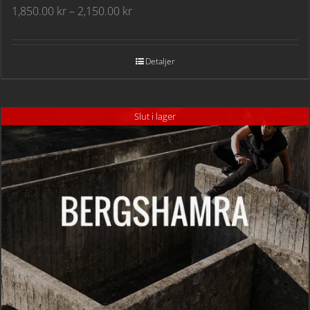
Prisintervall:
1,850.00
kr
–
2,150.00
kr
1,850.00 kr
till
2,150.00 kr
Detaljer
Slut i lager