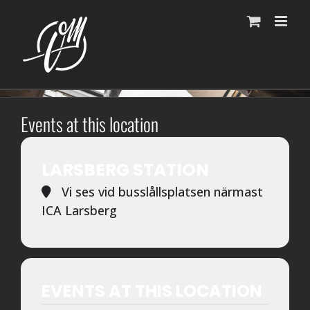
Fortsätt
till
innehållet
Events at this location
LARSBERG STATION
Vi ses vid busslållsplatsen närmast
ICA Larsberg
EVENTS AT THIS LOCATION