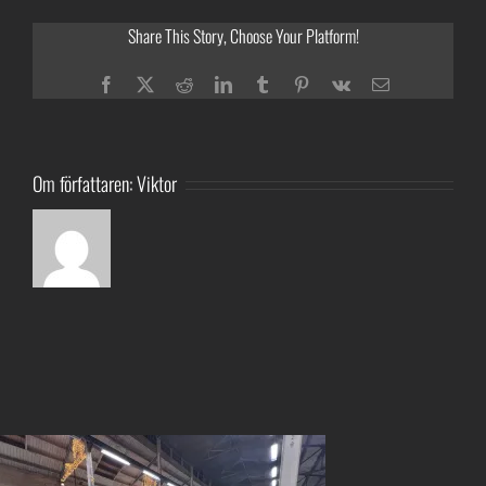
Share This Story, Choose Your Platform!
Facebook
Twitter
Reddit
LinkedIn
Tumblr
Pinterest
Vk
E-
post
Om författaren:
Viktor