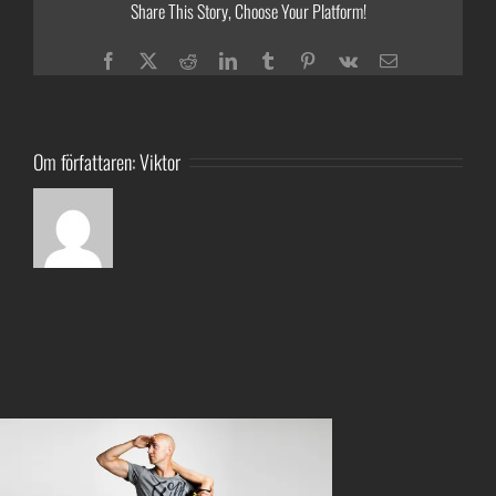
Share This Story, Choose Your Platform!
Facebook
Twitter
Reddit
LinkedIn
Tumblr
Pinterest
Vk
E-
post
Om författaren:
Viktor