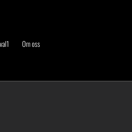
val1
Om oss