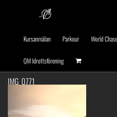
Fortsätt
till
innehållet
Kursanmälan
Parkour
World Chase
QM Idrottsförening
IMG_0771