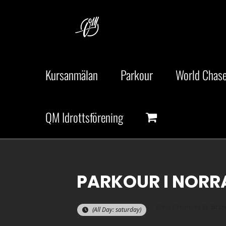
Fortsätt
till
innehållet
Kursanmälan
Parkour
World Chase
QM Idrottsförening
PARKOUR I NORR
Event Organized By
Bran
(All Day: saturday)