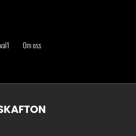
val1
Om oss
ÅSKAFTON