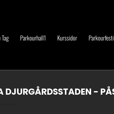
 Tag
Parkourhall1
Kurssidor
Parkourfesti
A DJURGÅRDSSTADEN - P
don Sandén