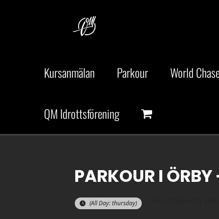
Fortsätt
till
innehållet
Kursanmälan
Parkour
World Chase
QM Idrottsförening
PARKOUR I ÖRBY 
Event Organized By
Leon
(All Day: thursday)