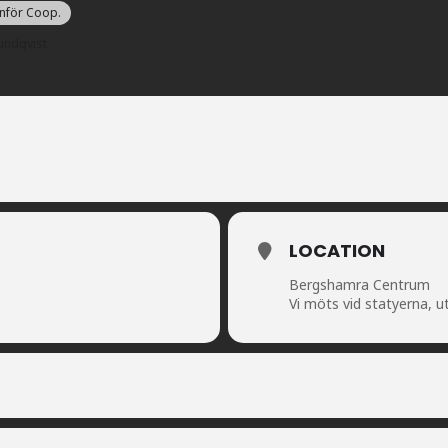
anför Coop.
undqvist
LOCATION
Bergshamra Centrum
Vi möts vid statyerna, u