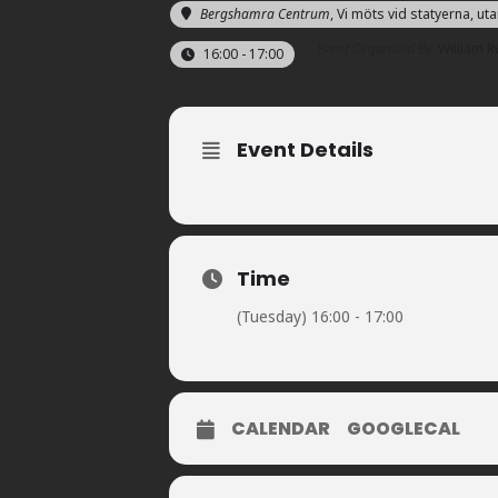
Bergshamra Centrum
, Vi möts vid statyerna, ut
Event Organized By
William R
16:00 - 17:00
Event Details
Time
(Tuesday) 16:00 - 17:00
CALENDAR
GOOGLECAL