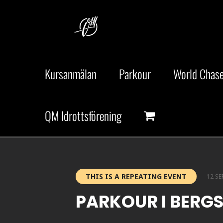
Fortsätt
till
innehållet
Kursanmälan
Parkour
World Chase
QM Idrottsförening
THIS IS A REPEATING EVENT
12 SE
PARKOUR I BERG