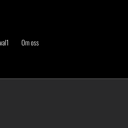
val1
Om oss