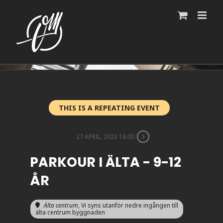
Fortsätt
till
innehållet
THIS IS A REPEATING EVENT
27 APRIL, 2023 18:00
PARKOUR I ÄLTA - 9-12
ÅR
Älta centrum
, Vi syns utanför nedre ingången till
älta centrum byggnaden