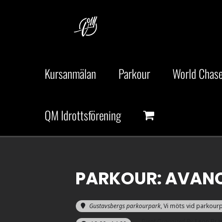
Fortsätt
till
innehållet
Kursanmälan
Parkour
World Chase
QM Idrottsförening
PARKOUR: AVAN
Gustavsbergs parkourpark
, Vi möts vid parkour
Event Organized By
Leon Bra