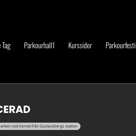
 Tag
Parkourhall1
Kurssidor
Parkourfesti
CERAD
parken runt hörnet från Gustavsbergs station
ndt