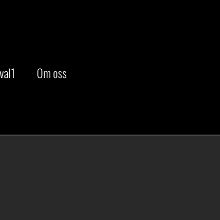
val1
Om oss