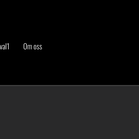
val1
Om oss