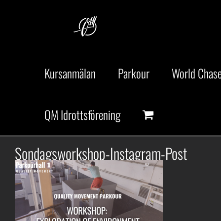
Fortsätt
till
innehållet
Kursanmälan
Parkour
World Chase
QM Idrottsförening
Sondagsworkshop-Instagram-Post