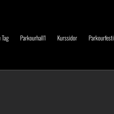
 Tag
Parkourhall1
Kurssidor
Parkourfesti