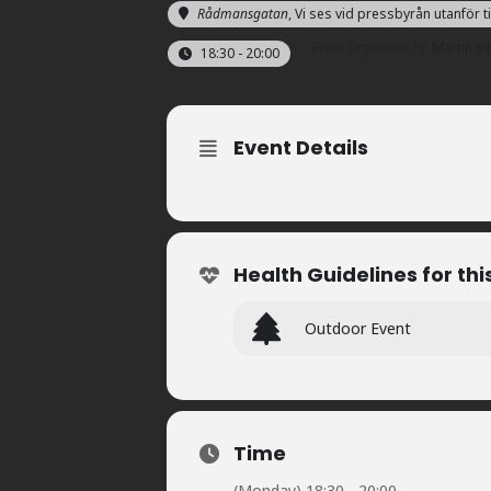
Rådmansgatan
, Vi ses vid pressbyrån utanför 
Event Organized By
Martin Sv
18:30 - 20:00
Event Details
Health Guidelines for thi
Outdoor Event
Time
(Monday) 18:30 - 20:00