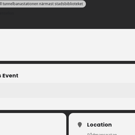
till tunnelbanastationen närmast stadsbiblioteket
enselius
s Event
Location
Rådmansgatan