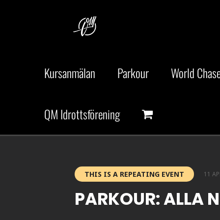
Fortsätt
till
innehållet
Kursanmälan
Parkour
World Chase
QM Idrottsförening
THIS IS A REPEATING EVENT
11 AP
PARKOUR: ALLA 