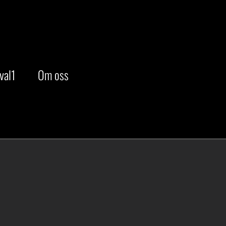
val1
Om oss