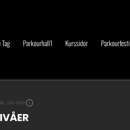
 Tag
Parkourhall1
Kurssidor
Parkourfesti
RIL, 2024 18:30
NIVÅER