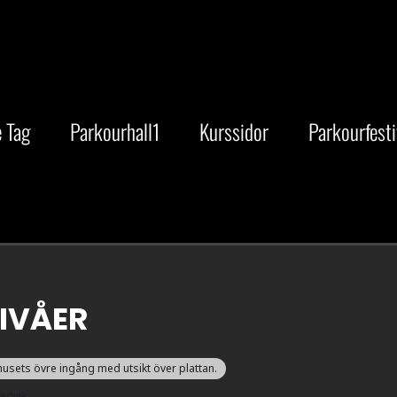
 Tag
Parkourhall1
Kurssidor
Parkourfesti
NIVÅER
rhusets övre ingång med utsikt över plattan.
edvik