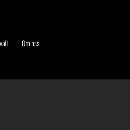
val1
Om oss