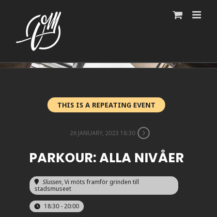
Fortsätt
till
innehållet
THIS IS A REPEATING EVENT
26 JANUARY, 2023 18:30
PARKOUR: ALLA NIVÅER
Slussen
, Vi möts framför grinden till
stadsmuseet
18:30 - 20:00