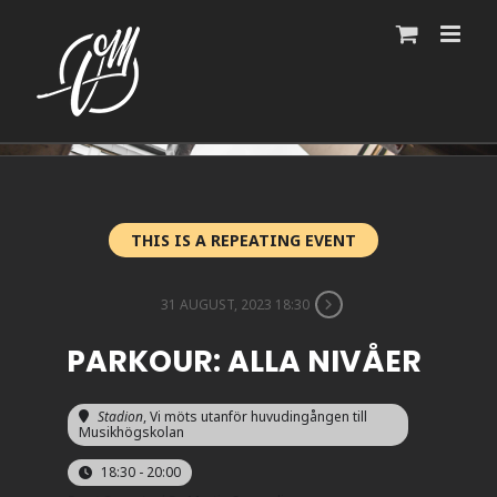
Fortsätt
till
innehållet
THIS IS A REPEATING EVENT
31 AUGUST, 2023 18:30
PARKOUR: ALLA NIVÅER
Stadion
, Vi möts utanför huvudingången till
Musikhögskolan
18:30 - 20:00