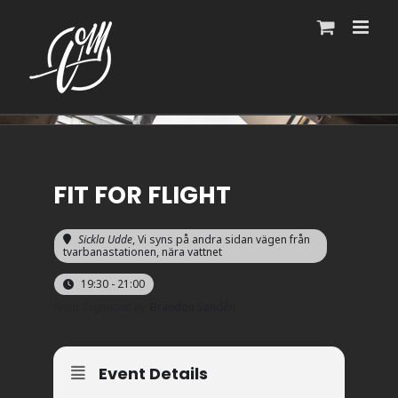
Fortsätt
till
innehållet
FIT FOR FLIGHT
Sickla Udde
, Vi syns på andra sidan vägen från
tvarbanastationen, nära vattnet
19:30 - 21:00
Event Organized By
Brandon Sandén
Event Details