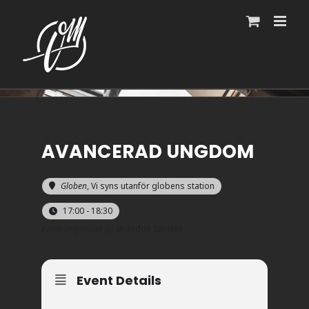
Fortsätt
till
innehållet
AVANCERAD UNGDOM
Globen
, Vi syns utanför globens station
17:00 - 18:30
Event Organized By
Brandon Sandén
Event Details