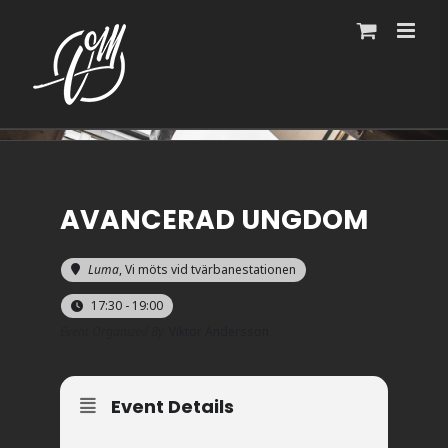
Fortsätt
till
innehållet
AVANCERAD UNGDOM
Luma
, Vi möts vid tvärbanestationen
17:30 - 19:00
Event Organized By
Viktor Andersson
Event Details