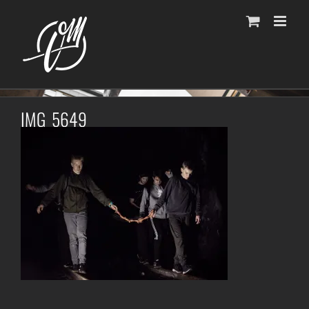
Fortsätt
till
innehållet
IMG_5649