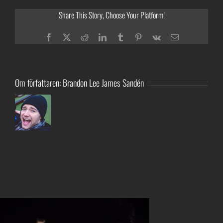
Share This Story, Choose Your Platform!
Facebook
Twitter
Reddit
LinkedIn
Tumblr
Pinterest
Vk
E-
post
Om författaren:
Brandon Lee James Sandén