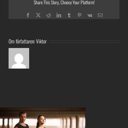
Share This Story, Choose Your Platform!
Facebook
Twitter
Reddit
LinkedIn
Tumblr
Pinterest
Vk
E-
post
Om författaren:
Viktor