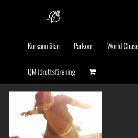
Fortsätt
till
innehållet
Kursanmälan
Parkour
World Chase
QM Idrottsförening