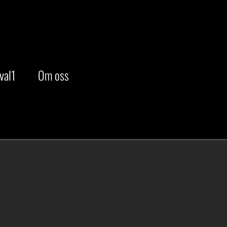
val1
Om oss