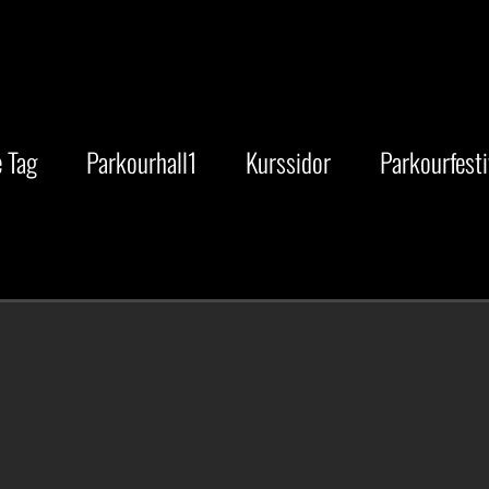
 Tag
Parkourhall1
Kurssidor
Parkourfesti