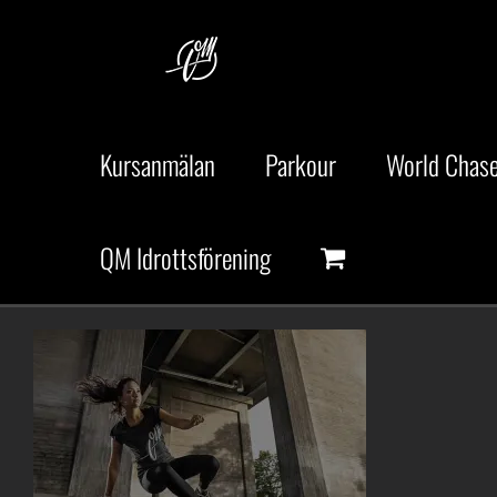
Fortsätt
till
innehållet
Kursanmälan
Parkour
World Chase
QM Idrottsförening