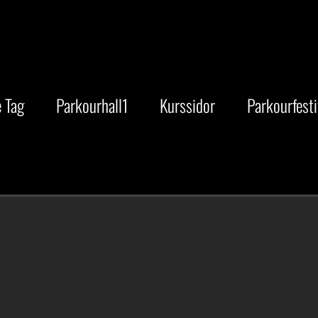
 Tag
Parkourhall1
Kurssidor
Parkourfesti