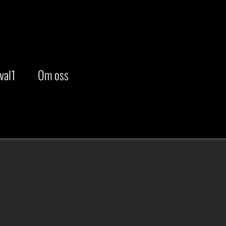
val1
Om oss