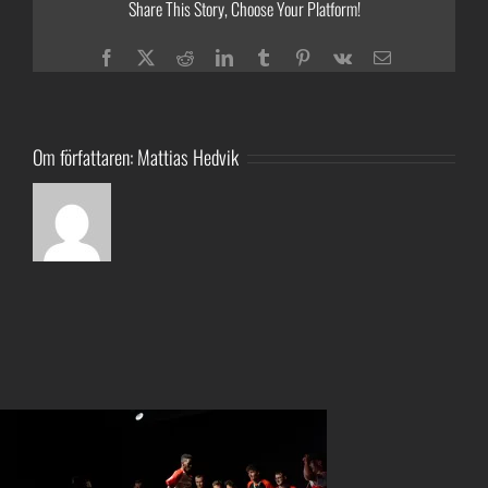
Share This Story, Choose Your Platform!
Facebook
Twitter
Reddit
LinkedIn
Tumblr
Pinterest
Vk
E-
post
Om författaren:
Mattias Hedvik