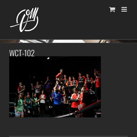
Fortsätt
till
innehållet
WCT-102