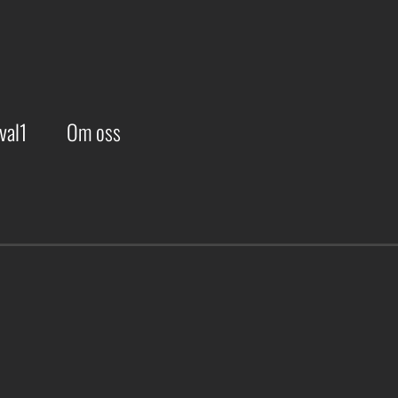
val1
Om oss