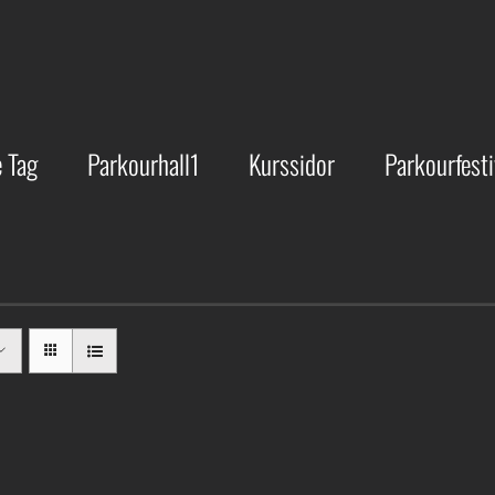
 Tag
Parkourhall1
Kurssidor
Parkourfesti