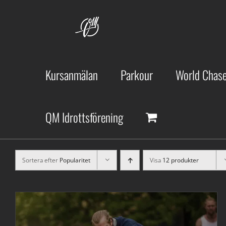
Fortsätt
till
innehållet
Kursanmälan
Parkour
World Chase
QM Idrottsförening
Sortera efter
Popularitet
Visa
12 produkter